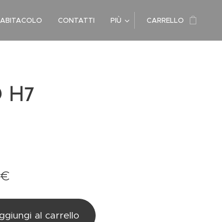
 ABITACOLO
CONTATTI
PIÙ
CARRELLO
 H7
€
ggiungi al carrello